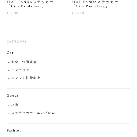
FIAT PANDAステッカー
FIAT PANDAステッカー
「City Pandabout」
「City Pandaling」
¥1,500
¥1,200
CATEGORY
Car
安全・快適装備
インテリア
エンジン性能向上
Goods
小物
スッテッカー・エンブレム
Fashion